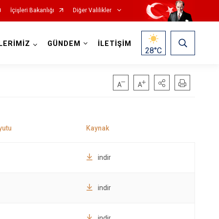
İçişleri Bakanlığı
Diğer Valilikler
LERİMİZ
GÜNDEM
İLETİŞİM
28
°C
indir
indir
indir