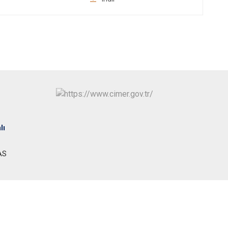
lı
AS