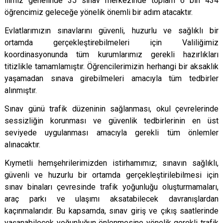
ilimiz genelinde 35 sınav merkezinde toplam 6 bin 434
öğrencimiz geleceğe yönelik önemli bir adım atacaktır.
Evlatlarımızın sınavlarını güvenli, huzurlu ve sağlıklı bir
ortamda gerçekleştirebilmeleri için Valiliğimiz
koordinasyonunda tüm kurumlarımız gerekli hazırlıkları
titizlikle tamamlamıştır. Öğrencilerimizin herhangi bir aksaklık
yaşamadan sınava girebilmeleri amacıyla tüm tedbirler
alınmıştır.
Sınav günü trafik düzeninin sağlanması, okul çevrelerinde
sessizliğin korunması ve güvenlik tedbirlerinin en üst
seviyede uygulanması amacıyla gerekli tüm önlemler
alınacaktır.
Kıymetli hemşehrilerimizden istirhamımız; sınavın sağlıklı,
güvenli ve huzurlu bir ortamda gerçekleştirilebilmesi için
sınav binaları çevresinde trafik yoğunluğu oluşturmamaları,
araç parkı ve ulaşımı aksatabilecek davranışlardan
kaçınmalarıdır. Bu kapsamda, sınav giriş ve çıkış saatlerinde
yaşanabilecek yoğunluğun önlenmesine yönelik gerekli trafik