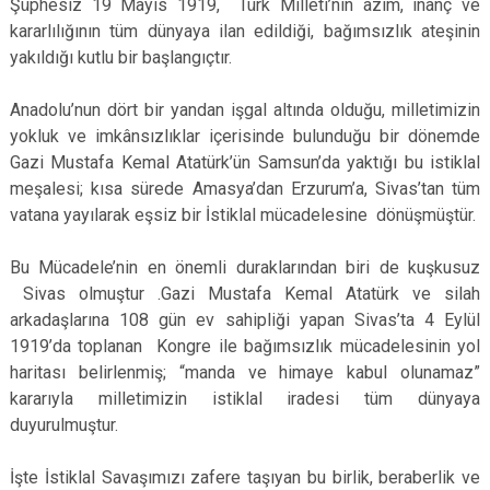
Şüphesiz 19 Mayıs 1919, Türk Milleti’nin azim, inanç ve
kararlılığının tüm dünyaya ilan edildiği, bağımsızlık ateşinin
yakıldığı kutlu bir başlangıçtır.
Anadolu’nun dört bir yandan işgal altında olduğu, milletimizin
yokluk ve imkânsızlıklar içerisinde bulunduğu bir dönemde
Gazi Mustafa Kemal Atatürk’ün Samsun’da yaktığı bu istiklal
meşalesi; kısa sürede Amasya’dan Erzurum’a, Sivas’tan tüm
vatana yayılarak eşsiz bir İstiklal mücadelesine dönüşmüştür.
Bu Mücadele’nin en önemli duraklarından biri de kuşkusuz
Sivas olmuştur .Gazi Mustafa Kemal Atatürk ve silah
arkadaşlarına 108 gün ev sahipliği yapan Sivas’ta 4 Eylül
1919’da toplanan Kongre ile bağımsızlık mücadelesinin yol
haritası belirlenmiş; “manda ve himaye kabul olunamaz”
kararıyla milletimizin istiklal iradesi tüm dünyaya
duyurulmuştur.
İşte İstiklal Savaşımızı zafere taşıyan bu birlik, beraberlik ve