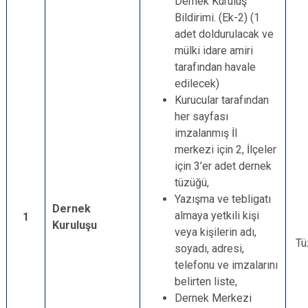
Dernek Kuruluş
Bildirimi. (Ek-2) (1
adet doldurulacak ve
mülki idare amiri
tarafından havale
edilecek)
Kurucular tarafından
her sayfası
imzalanmış İl
merkezi için 2, İlçeler
için 3’er adet dernek
tüzüğü,
Yazışma ve tebligatı
Dernek
almaya yetkili kişi
1
Kuruluşu
veya kişilerin adı,
Tü
soyadı, adresi,
telefonu ve imzalarını
belirten liste,
Dernek Merkezi