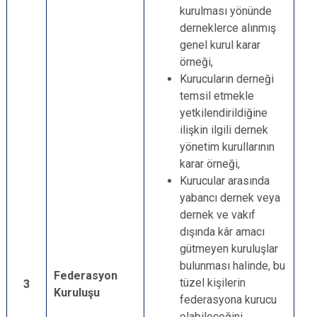
kurulması yönünde
derneklerce alınmış
genel kurul karar
örneği,
Kurucuların derneği
temsil etmekle
yetkilendirildiğine
ilişkin ilgili dernek
yönetim kurullarının
karar örneği,
Kurucular arasında
yabancı dernek veya
dernek ve vakıf
dışında kâr amacı
gütmeyen kuruluşlar
bulunması halinde, bu
Federasyon
tüzel kişilerin
3
Kuruluşu
federasyona kurucu
olabileceğini