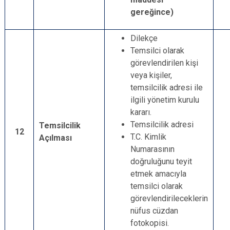
gereğince)
Dilekçe
Temsilci olarak
görevlendirilen kişi
veya kişiler,
temsilcilik adresi ile
ilgili yönetim kurulu
kararı.
Temsilcilik adresi
Temsilcilik
12
T.C. Kimlik
Açılması
Numarasının
doğruluğunu teyit
etmek amacıyla
temsilci olarak
görevlendirileceklerin
nüfus cüzdan
fotokopisi.