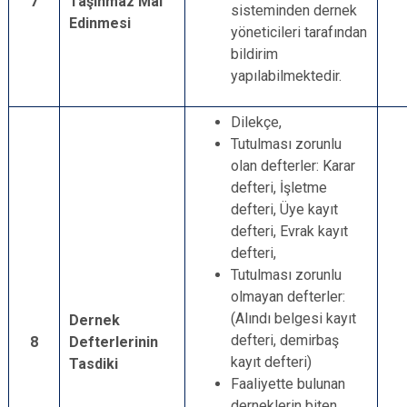
7
Taşınmaz Mal
sisteminden dernek
Edinmesi
yöneticileri tarafından
bildirim
yapılabilmektedir.
Dilekçe,
Tutulması zorunlu
olan defterler: Karar
defteri, İşletme
defteri, Üye kayıt
defteri, Evrak kayıt
defteri,
Tutulması zorunlu
olmayan defterler:
(Alındı belgesi kayıt
Dernek
defteri, demirbaş
8
Defterlerinin
kayıt defteri)
Tasdiki
Faaliyette bulunan
derneklerin biten