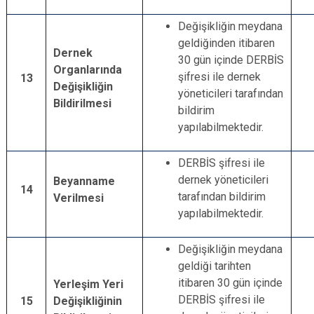
Değişikliğin meydana
geldiğinden itibaren
Dernek
30 gün içinde DERBİS
Organlarında
şifresi ile dernek
13
Değişikliğin
yöneticileri tarafından
Bildirilmesi
bildirim
yapılabilmektedir.
DERBİS şifresi ile
dernek yöneticileri
Beyanname
14
tarafından bildirim
Verilmesi
yapılabilmektedir.
Değişikliğin meydana
geldiği tarihten
itibaren 30 gün içinde
Yerleşim Yeri
DERBİS şifresi ile
15
Değişikliğinin