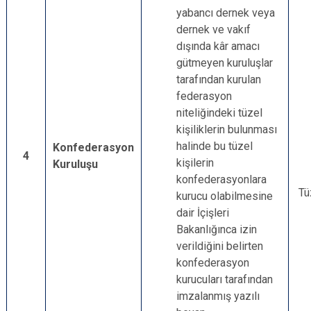
yabancı dernek veya
dernek ve vakıf
dışında kâr amacı
gütmeyen kuruluşlar
tarafından kurulan
federasyon
niteliğindeki tüzel
kişiliklerin bulunması
halinde bu tüzel
Konfederasyon
4
kişilerin
Kuruluşu
konfederasyonlara
Tü
kurucu olabilmesine
dair İçişleri
Bakanlığınca izin
verildiğini belirten
konfederasyon
kurucuları tarafından
imzalanmış yazılı