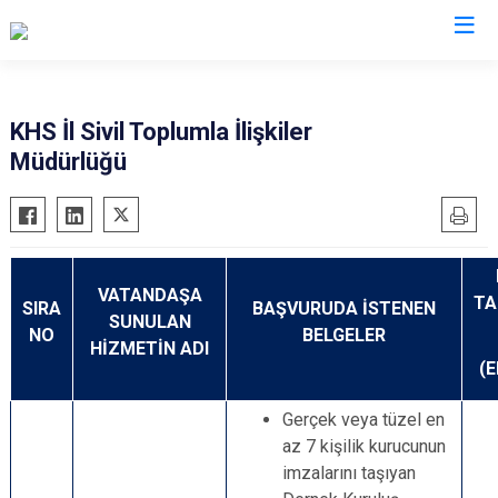
Valilikler
KHS İl Sivil Toplumla İlişkiler
Müdürlüğü
VATANDAŞA
T
SIRA
BAŞVURUDA İSTENEN
SUNULAN
NO
BELGELER
HİZMETİN ADI
(
Gerçek veya tüzel en
az 7 kişilik kurucunun
imzalarını taşıyan