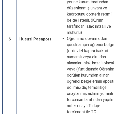
yerine kurum tarafından
düzenlenmiş unvanı ve
kadrosunu gösterir resmî
belge istenir. (Kurum
tarafından ıslak imzalı ve
mühürlü)
Öğrenime devam eden
6
Hususi Pasaport
çocuklar için öğrenci belg
(e-devlet kapısı barkod
numaralı veya okuldan
alınanlar ıslak imzalı olaca
veya (Yurt dışında Öğreni
görülen kurumdan alınan
öğrenci belgelerinin aposti
edilmiş/dış temsilikçe
onaylanmış aslının yeminli
tercüman tarafından yapılm
noter onaylı Türkçe
tercümesi ile T.C.