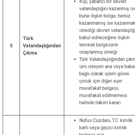
Kişi, yabancı bir devlet
vatandaşlığını kazanmış is
buna ilişkin belge, henüz
kazanmamış ise kazanma
istediği devlet vatandaşlığ
kabul edileceğine ilişkin
Türk
teminat belgesinin
5
Vatandaşlığından
onaylanmış örneği
Çıkma
Türk Vatandaşlığından çık
izni isteyen ana veya bab
bağlı olarak işlem gören
çocuk için diğer eşin
muvafakat belgesi,
muvafakat edilmemesi
halinde hâkim kararı
Nüfus Cüzdanı, T.C. kimlik
kartı veya geçici kimlik
belgesi aslı