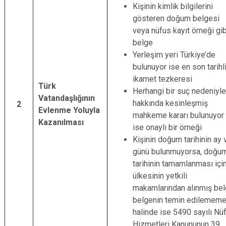
Kişinin kimlik bilgilerini
gösteren doğum belgesi
veya nüfus kayıt örneği gib
belge
Yerleşim yeri Türkiye’de
bulunuyor ise en son tarihl
ikamet tezkeresi
Türk
Herhangi bir suç nedeniyle
Vatandaşlığının
hakkında kesinleşmiş
2
Evlenme Yoluyla
mahkeme kararı bulunuyor
Kazanılması
ise onaylı bir örneği
Kişinin doğum tarihinin ay 
günü bulunmuyorsa, doğu
tarihinin tamamlanması içi
ülkesinin yetkili
makamlarından alınmış bel
belgenin temin edilememe
halinde ise 5490 sayılı Nü
Hizmetleri Kanununun 39