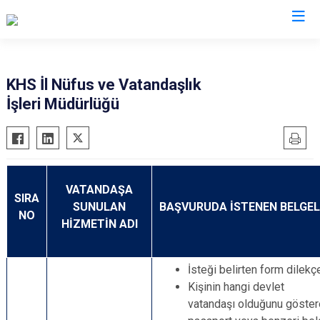
Valilikler
KHS İl Nüfus ve Vatandaşlık
İşleri Müdürlüğü
VATANDAŞA
SIRA
SUNULAN
BAŞVURUDA İSTENEN BELGE
NO
HİZMETİN ADI
İsteği belirten form dilekç
Kişinin hangi devlet
vatandaşı olduğunu göste