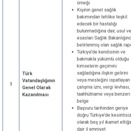
örneği
Kişinin genel sağlık
bakımından tehlike teşkil
edecek bir hastalığı
bulunmadığına dair, usul v
esasları Sağlık Bakanlığın
belirlenmiş olan sağlık rap
Türkiye’de kendisinin ve
bakmakla yükümlü olduğu
kimselerin geçimini
sağladığına ilişkin gelirini
Türk
veya mesleğini ispatlayan
Vatandaşlığının
1
çalışma izni, vergi levhası,
Genel Olarak
taahhütname veya benzeri
Kazanılması
belge
Başvuru tarihinden geriye
doğru Türkiye’de kesintisi
olarak beş yıl ikamet ettiğ
dair il emniyet