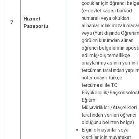
çocuklar için öğrenci belg
(e-devlet kapısı barkod
numaralı veya okuldan
Hizmet
7
alınanlar ıslak imzalı olaca
Pasaportu
veya (Yurt dışında Öğreni
görülen kurumdan alınan
öğrenci belgelerinin aposti
edilmiş/dış temsilikçe
onaylanmış aslının yeminli
tercüman tarafından yapılm
noter onaylı Türkçe
tercümesi ile T.C.
Büyükelçilik/Başkonsolosl
Eğitim
Müşavirlikleri/Ataşelikleri
tarafından verilen öğrenci
olduğunu belirten belge)
Ergin olmayanlar veya
kısıtlılar için muvafakat