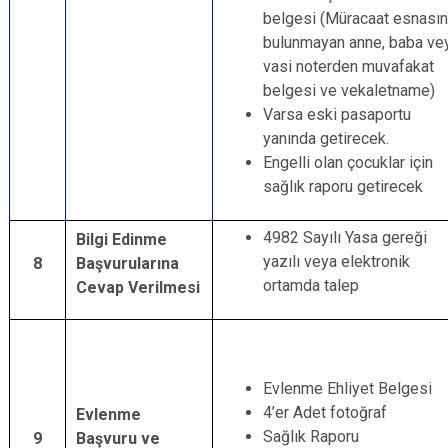
belgesi (Müracaat esnası
bulunmayan anne, baba ve
vasi noterden muvafakat
belgesi ve vekaletname)
Varsa eski pasaportu
yanında getirecek.
Engelli olan çocuklar için
sağlık raporu getirecek
4982 Sayılı Yasa gereği
Bilgi Edinme
yazılı veya elektronik
8
Başvurularına
ortamda talep
Cevap Verilmesi
Evlenme Ehliyet Belgesi
4’er Adet fotoğraf
Evlenme
Sağlık Raporu
9
Başvuru ve