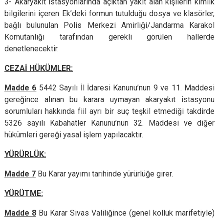
3- Akaryakıt istasyonlarında açıktan yakıt alan kişilerin kimlik
bilgilerini içeren Ek’deki formun tutulduğu dosya ve klasörler,
bağlı bulunulan Polis Merkezi Amirliği/Jandarma Karakol
Komutanlığı tarafından gerekli görülen hallerde
denetlenecektir.
CEZAİ HÜKÜMLER:
Madde 6
5442 Sayılı İl İdaresi Kanunu’nun 9 ve 11. Maddesi
gereğince alınan bu karara uymayan akaryakıt istasyonu
sorumluları hakkında fiil ayrı bir suç teşkil etmediği takdirde
5326 sayılı Kabahatler Kanunu’nun 32. Maddesi ve diğer
hükümleri gereği yasal işlem yapılacaktır.
YÜRÜRLÜK:
Madde 7
Bu Karar yayımı tarihinde yürürlüğe girer.
YÜRÜTME:
Madde 8
Bu Karar Sivas Valiliğince (genel kolluk marifetiyle)