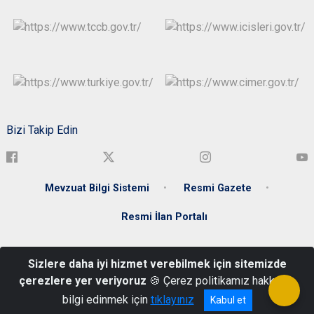
Bizi Takip Edin
Mevzuat Bilgi Sistemi
Resmi Gazete
Resmi İlan Portalı
Akdeğirmen Mah. Şehit Ömer Halisdemir Cad. No: 4 58020
Sizlere daha iyi hizmet verebilmek için sitemizde
Merkez/SİVAS
çerezlere yer veriyoruz
🍪 Çerez politikamız hakkında
+90 346 224 44 88
bilgi edinmek için
tıklayınız
Kabul et